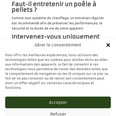
Faut-il entretenir un poêle à
pellets ?
Comme tout système de chauffage, un entretien régulier
est recommandé afin de préserver les performances, la
sécurité et la durée de vie de votre appareil.
Intervenez-vous uniquement
à Charleroi ?
Gérer le consentement
Non. Nous intervenons également à Gosselies, Châtelet,
Pour offrir les meilleures expériences, nous utilisons des
Gerpinnes, Fleurus, Courcelles et dans de nombreuses
technologies telles que les cookies pour stocker et/ou accéder
communes de la région pour l’installation et l’entretien
aux informations des appareils. Le fait de consentir à ces
de poêles à pellets.
technologies nous permettra de traiter des données telles que
le comportement de navigation ou les ID uniques sur ce site. Le
fait de ne pas consentir ou de retirer son consentement peut
avoir un effet négatif sur certaines caractéristiques et
fonctions.
Accepter
Refuser