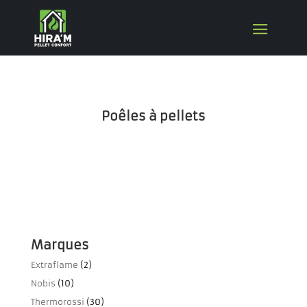
Poêles à pellets
Marques
Extraflame
(2)
Nobis
(10)
Thermorossi
(30)