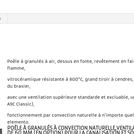
n
Poêle à granulés à air, dessus en fonte, revêtement en faï
flamme,
vitrocéramique résistante à 800°C, grand tiroir à cendre
du brasier,
avec une ventilation supérieure standarde et excluable, u
A9C Classic),
fonctionnement par convection naturelle à n’importe quel
elemento.
POÊLE À GRANULÉS À CONVECTION NATURELLE,VENTIL
DE 60 MM (EN OPTION) POUR LA CANALISATION ET S