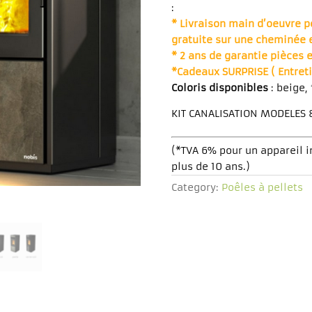
:
* Livraison main d’oeuvre p
gratuite sur une cheminée 
* 2 ans de garantie pièces 
*Cadeaux SURPRISE ( Entreti
Coloris disponibles
: beige, 
KIT CANALISATION MODELES 8-
(*TVA 6% pour un appareil 
plus de 10 ans.)
Category:
Poêles à pellets