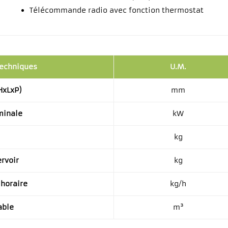
Télécommande radio avec fonction thermostat
techniques
U.M.
HxLxP)
mm
minale
kW
kg
ervoir
kg
horaire
kg/h
able
m³