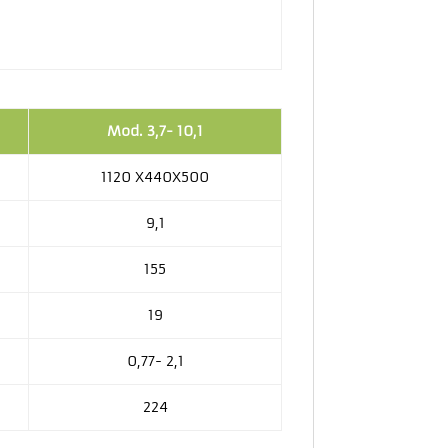
Mod. 3,7- 10,1
1120 X440X500
9,1
155
19
0,77- 2,1
224