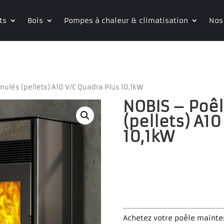
ts
Bois
Pompes à chaleur & climatisation
Nos
nulés (pellets) A10 V/C Quadra Plus 10,1kW
NOBIS – Poêl
(pellets) A10
10,1kW
Achetez votre poêle mainte