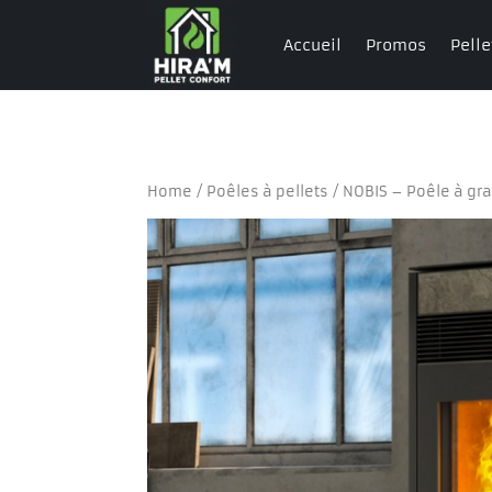
Accueil
Promos
Pelle
Home
/
Poêles à pellets
/ NOBIS – Poêle à gra