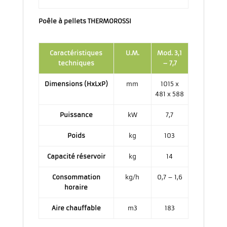
Poêle à pellets THERMOROSSI
Caractéristiques
U.M.
Mod. 3,1
techniques
– 7,7
Dimensions (HxLxP)
mm
1015 x
481 x 588
Puissance
kW
7,7
Poids
kg
103
Capacité réservoir
kg
14
Consommation
kg/h
0,7 – 1,6
horaire
Aire chauffable
m3
183