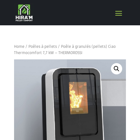
Home
/
Poêles à pellets
/ Poêle à granulés (pellets) Ciao
Thermocomfort 7,7 kW – THERMOROSSI