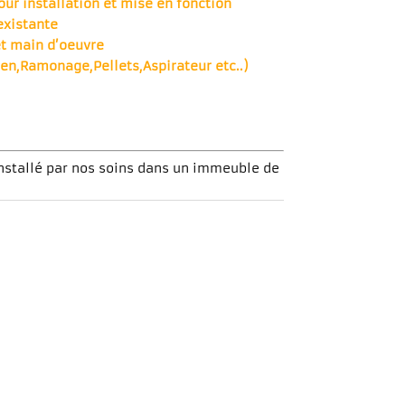
our installation et mise en fonction
existante
et main d’oeuvre
en,Ramonage,Pellets,Aspirateur etc..)
installé par nos soins dans un immeuble de