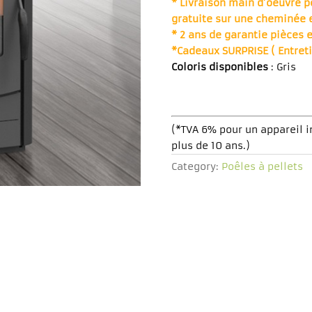
* Livraison main d’oeuvre p
gratuite sur une cheminée 
* 2 ans de garantie pièces 
*Cadeaux SURPRISE ( Entreti
Coloris disponibles
: Gris
(*TVA 6% pour un appareil 
plus de 10 ans.)
Category:
Poêles à pellets