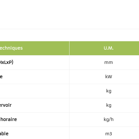
techniques
U.M.
HxLxP)
mm
e
kW
kg
ervoir
kg
horaire
kg/h
able
m3