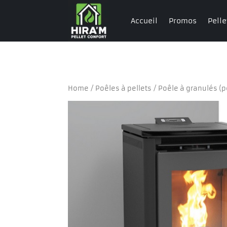
Accueil
Promos
Pelle
Home
/
Poêles à pellets
/ Poêle à granulés (