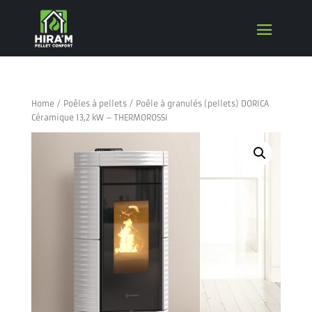
Home
/
Poêles à pellets
/ Poêle à granulés (pellets) DORICA
Céramique 13,2 kW – THERMOROSSI