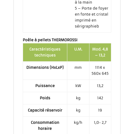
à la main
5 – Porte de foyer
en fonte et cristal
imprimé en
sérigraphieb
Poêle à pellets THERMOROSSI
Caractéristiques
U.M.
Mod. 4,8
techniques
– 13,2
Dimensions (HxLxP)
mm
1114 x
560x 645
Puissance
kW
13,2
Poids
kg
142
Capacité réservoir
kg
19
Consommation
kg/h
1,0- 2,7
horaire