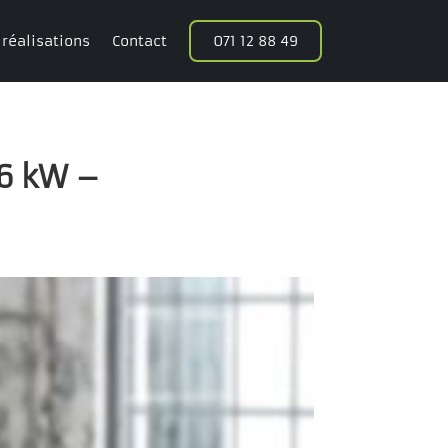
 réalisations
Contact
071 12 88 49
,6 kW –